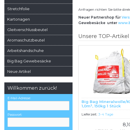
Stretchfolie
Anfragen richten Sie bitte dir
Neuer Partnershop für
Ver
Kartonagen
Gewebesäcke unter
www.b
Gleitverschlussbeutel
Unsere TOP-Artikel
Aromaschutzbeutel
Arbeitshandschuhe
Big Bag Gewebesäcke
Neue Artikel
Willkommen zurück!
E-Mail-Adresse:
Big Bag Mineralwolle/K
1,0m³, 150kg 1 Stück
Lieferzeit:
3-4 Tage
Passwort:
8,