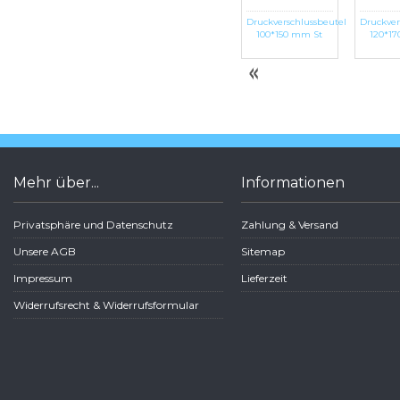
el
Druckverschlussbeutel
Dentalbeutel weiß
Druckverschlussbeutel
Druckver
100*150 mm Ex
eingefärbt "Unsere
100*150 mm St
120*1
Au
Mehr über...
Informationen
Privatsphäre und Datenschutz
Zahlung & Versand
Unsere AGB
Sitemap
Impressum
Lieferzeit
Widerrufsrecht & Widerrufsformular