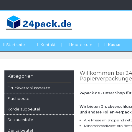
Startseite
Kontakt
Impressum
Kasse
Willkommen bei 24
Kategorien
Papierverpackung
Druckverschlussbeutel
24pack.de - unser Shop für
Flachbeutel
Wir bieten Druckverschluss
Kordelzugbeutel
und andere Folien-Verpack
Schlauchfolie
Alle Preise im Shop sind ne
Mindestbestellwert pro Best
Dentalbeutel