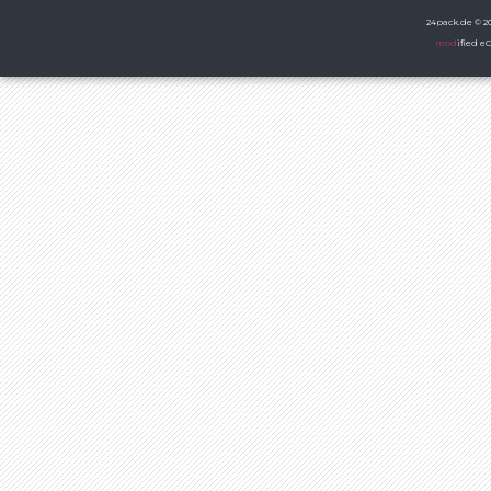
24pack.de © 20
mod
ified 