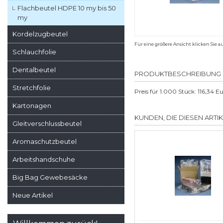
Flachbeutel HDPE 10 my bis 50
my
Kordelzugbeutel
Für eine größere Ansicht klicken Sie a
Schlauchfolie
Dentalbeutel
PRODUKTBESCHREIBUNG
Stretchfolie
Preis für 1.000 Stück: 116,34 E
Kartonagen
KUNDEN, DIE DIESEN ARTI
Gleitverschlussbeutel
Aromaschutzbeutel
Arbeitshandschuhe
Big Bag Gewebesäcke
Neue Artikel