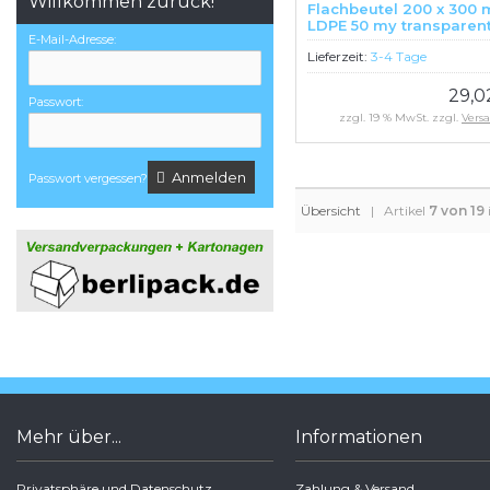
Willkommen zurück!
Flachbeutel 200 x 300
LDPE 50 my transparen
E-Mail-Adresse:
Stück
Lieferzeit:
3-4 Tage
29,0
Passwort:
zzgl. 19 % MwSt. zzgl.
Vers
Anmelden
Passwort vergessen?
Übersicht
| Artikel
7 von 19
Mehr über...
Informationen
Privatsphäre und Datenschutz
Zahlung & Versand