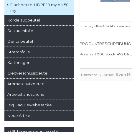
Flachbeutel HDPE 10 my bis 50
my
Kordelzugbeutel
Für eine größere Ansicht klicken Sie a
Schlauchfolie
Dentalbeutel
PRODUKTBESCHREIBUNG
Stretchfolie
Preis für 1.000 Stück: 492,86 E
Kartonagen
Gleitverschlussbeutel
Übersicht
| Artikel
6 von 19
Aromaschutzbeutel
Arbeitshandschuhe
Big Bag Gewebesäcke
Neue Artikel