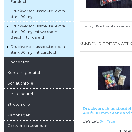
Euroloch
Druckverschlussbeutel extra
stark 90 my
Druckverschlussbeutel extra
Für eine größere Ansicht klicken Sie a
stark 90 my mit weissem
Beschriftungsfeld
KUNDEN, DIE DIESEN ARTI
Druckverschlussbeutel extra
stark 90 my mit Euroloch
Flachbeutel
Kordelzugbeutel
Schlauchfolie
Dentalbeutel
Stretchfolie
Druckverschlussbeutel
400*500 mm Standard 
Kartonagen
LDPE transparent 1000 
Lieferzeit:
3-4 Tage
Gleitverschlussbeutel
148,