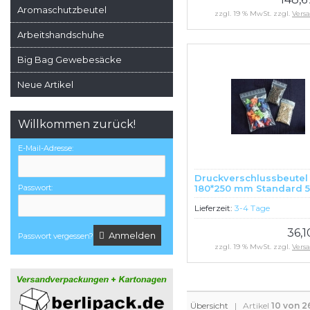
Aromaschutzbeutel
zzgl. 19 % MwSt. zzgl.
Vers
Arbeitshandschuhe
Big Bag Gewebesäcke
Neue Artikel
Willkommen zurück!
E-Mail-Adresse:
Druckverschlussbeutel
Passwort:
180*250 mm Standard 
LDPE transparent 1000 
Lieferzeit:
3-4 Tage
36,
Anmelden
Passwort vergessen?
zzgl. 19 % MwSt. zzgl.
Vers
Übersicht
| Artikel
10 von 2