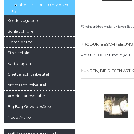
Flachbeutel HDPE 10 my bis 50
my
Kordelzugbeutel
Für eine größere Ansicht klicken Sie a
Schlauchfolie
Dentalbeutel
PRODUKTBESCHREIBUNG
Stretchfolie
Preis für 1.000 Stück: 85,45 Eu
Kartonagen
KUNDEN, DIE DIESEN ARTI
Gleitverschlussbeutel
Aromaschutzbeutel
Arbeitshandschuhe
Big Bag Gewebesäcke
Neue Artikel