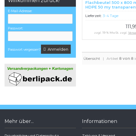
Willkommen zurück!
Flachbeutel 500 x 800
HDPE 50 my transparen
E-Mail-Adresse:
unbedruckt 500 Stück
Lieferzeit:
3-4 Tage
111,
Passwort:
zzgl. 19 % MwSt. zzgl.
Vers
Anmelden
Passwort vergessen?
Übersicht
| Artikel
8 von 8
i
Mehr über...
Informationen
Privatsphäre und Datenschutz
Zahlung & Versand