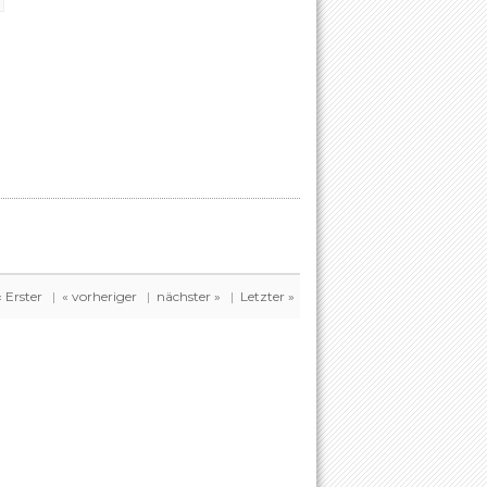
« Erster
|
« vorheriger
|
nächster »
|
Letzter »