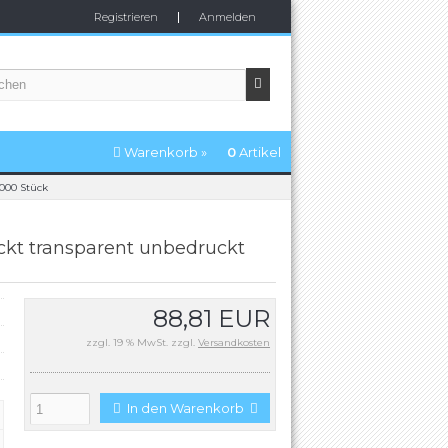
Registrieren
Anmelden
Warenkorb »
0
Artikel
000 Stück
kt transparent unbedruckt
88,81 EUR
zzgl. 19 % MwSt. zzgl.
Versandkosten
In den Warenkorb