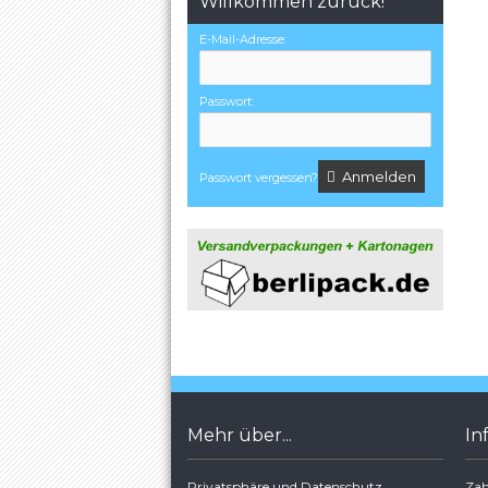
Willkommen zurück!
E-Mail-Adresse:
Passwort:
Anmelden
Passwort vergessen?
Mehr über...
In
Privatsphäre und Datenschutz
Zah