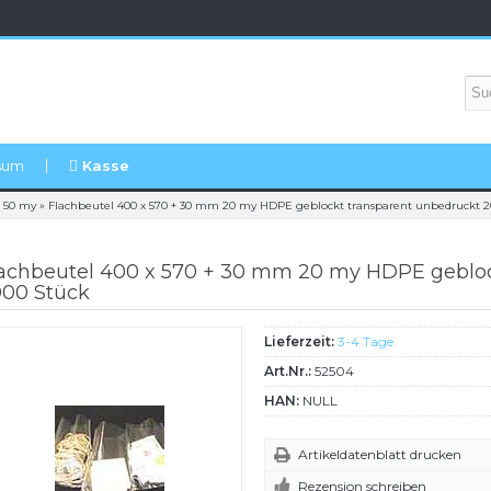
sum
Kasse
s 50 my
»
Flachbeutel 400 x 570 + 30 mm 20 my HDPE geblockt transparent unbedruckt 2
achbeutel 400 x 570 + 30 mm 20 my HDPE gebloc
00 Stück
Lieferzeit:
3-4 Tage
Art.Nr.:
52504
HAN:
NULL
Artikeldatenblatt drucken
Rezension schreiben