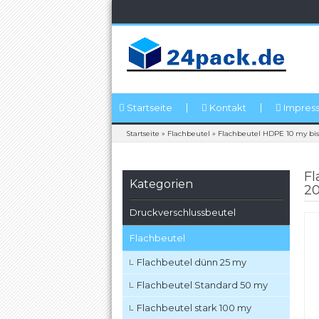
Startseite
Kontakt
Impres
Startseite
»
Flachbeutel
»
Flachbeutel HDPE 10 my bi
Fl
Kategorien
20
Druckverschlussbeutel
Flachbeutel
Flachbeutel dünn 25 my
Flachbeutel Standard 50 my
Flachbeutel stark 100 my