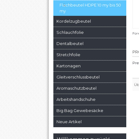
Flachbeutel HDPE 10 my bis 50
my
Kordelzugbeutel
Schlauchfolie
Für 
Dentalbeutel
PR
Stretchfolie
Pre
Kartonagen
Gleitverschlussbeutel
Üb
Aromaschutzbeutel
Arbeitshandschuhe
Big Bag Gewebesäcke
Neue Artikel