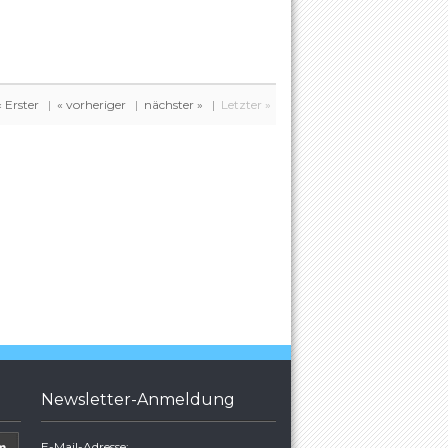
« Erster
|
« vorheriger
|
nächster »
|
Letzter »
Newsletter-Anmeldung
E-Mail-Adresse: