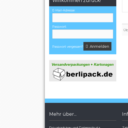
Willkommen zurück!
E-Mail-Adresse:
Passwort:
Üb
Anmelden
Passwort vergessen?
Mehr über...
In
Privatsphäre und Datenschutz
Zah