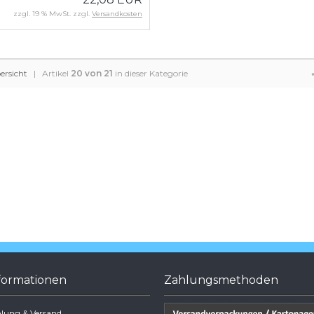
zzgl. 19 % MwSt. zzgl.
Versandkosten
ersicht
| Artikel
20 von 21
in dieser Kategorie
formationen
Zahlungsmethoden
lung & Versand