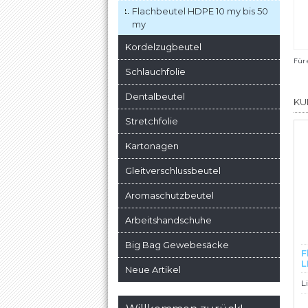
Flachbeutel HDPE 10 my bis 50
my
Kordelzugbeutel
Für 
Schlauchfolie
Dentalbeutel
KU
Stretchfolie
Kartonagen
Gleitverschlussbeutel
Aromaschutzbeutel
Arbeitshandschuhe
Big Bag Gewebesäcke
F
L
Neue Artikel
S
L