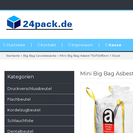
Startseite
Kontakt
Impressum
Kasse
Startseite
»
Big Bag Gewebesäcke
»
Mini Big Bag Asbest 70x70x90cm 1 Stück
Mini Big Bag Asbes
Kategorien
Druckverschlussbeutel
Flachbeutel
Kordelzugbeutel
Schlauchfolie
Dentalbeutel