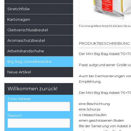
Stretchfolie
Kartonagen
Für eine größere Ansicht klicken Sie a
Gleitverschlussbeutel
Aromaschutzbeutel
PRODUKTBESCHREIBUNG
Arbeitshandschuhe
Der Mini Big Bag Asbest 70×70
Big Bag Gewebesäcke
Passt aufgrund seiner Größe 
Neue Artikel
Auch bei Dachsanierungen von K
Empfehlung.
Willkommen zurück!
Der Mini Big Bag Asbest 70×7
E-Mail-Adresse:
eine Beschichtung
eine Schürze
4 Hebeschlaufen
Passwort:
einen geschlossenen Boden
Bei der Sanierung von Asbest 