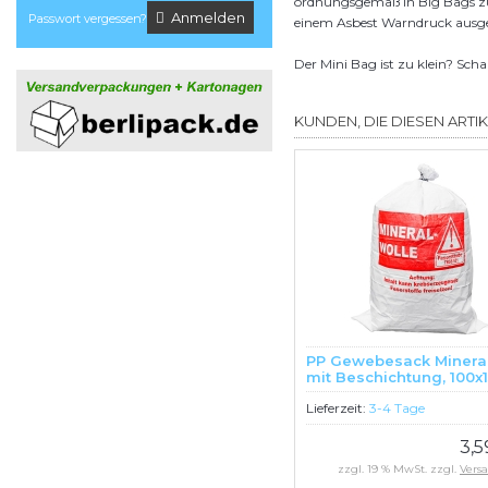
ordnungsgemäß in Big Bags zu 
Anmelden
Passwort vergessen?
einem Asbest Warndruck ausge
Der Mini Bag ist zu klein? Sch
KUNDEN, DIE DIESEN ARTI
PP Gewebesack Mineral
mit Beschichtung, 100
1 Stück
Lieferzeit:
3-4 Tage
3,
zzgl. 19 % MwSt. zzgl.
Vers