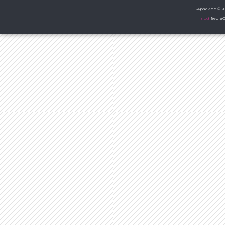
24pack.de © 20
mod
ified 