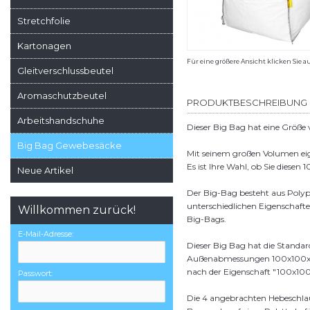
Stretchfolie
Kartonagen
Für eine größere Ansicht klicken Sie a
Gleitverschlussbeutel
Aromaschutzbeutel
PRODUKTBESCHREIBUNG
Arbeitshandschuhe
Dieser Big Bag hat eine Größe
Big Bag Gewebesäcke
Mit seinem großen Volumen eign
Es ist Ihre Wahl, ob Sie die
Neue Artikel
Der Big-Bag besteht aus Polyp
unterschiedlichen Eigenschafte
Willkommen zurück!
Big-Bags.
E-Mail-Adresse:
Dieser Big Bag hat die Standa
Außenabmessungen 100x100x200
nach der Eigenschaft "100x100
Passwort:
Die 4 angebrachten Hebeschlau