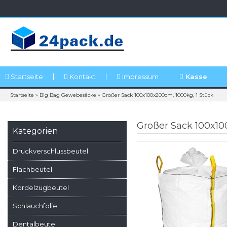
Startseite
Kontakt
Impressum
Kasse
Startseite
»
Big Bag Gewebesäcke
»
Großer Sack 100x100x200cm, 1000kg, 1 Stück
Großer Sack 100x10
Kategorien
Druckverschlussbeutel
Flachbeutel
Kordelzugbeutel
Schlauchfolie
Dentalbeutel